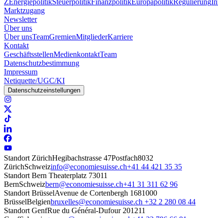
Z
Energiepolitik
Steuerpolitik
Finanzpolitik
Europapolitik
Regulierung
In
Marktzugang
Newsletter
Über uns
Über uns
Team
Gremien
Mitglieder
Karriere
Kontakt
Geschäftsstellen
Medienkontakt
Team
Datenschutzbestimmung
Impressum
Netiquette/UGC/KI
Datenschutzeinstellungen
Standort Zürich
Hegibachstrasse 47
Postfach
8032
Zürich
Schweiz
info@economiesuisse.ch
+41 44 421 35 35
Standort Bern
Theaterplatz 7
3011
Bern
Schweiz
bern@economiesuisse.ch
+41 31 311 62 96
Standort Brüssel
Avenue de Cortenbergh 168
1000
Brüssel
Belgien
bruxelles@economiesuisse.ch
+32 2 280 08 44
Standort Genf
Rue du Général-Dufour 20
1211