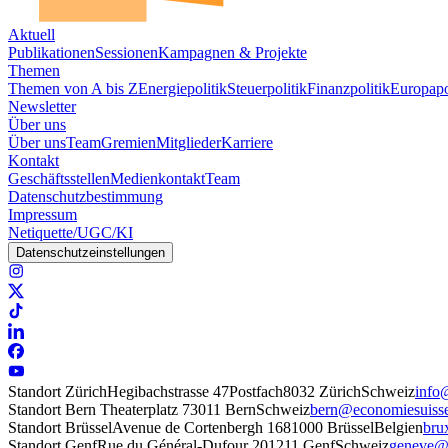
Aktuell
Publikationen
Sessionen
Kampagnen & Projekte
Themen
Themen von A bis Z
Energiepolitik
Steuerpolitik
Finanzpolitik
Europapo
Newsletter
Über uns
Über uns
Team
Gremien
Mitglieder
Karriere
Kontakt
Geschäftsstellen
Medienkontakt
Team
Datenschutzbestimmung
Impressum
Netiquette/UGC/KI
Datenschutzeinstellungen
Standort Zürich
Hegibachstrasse 47
Postfach
8032 Zürich
Schweiz
info
Standort Bern
Theaterplatz 7
3011 Bern
Schweiz
bern@economiesuiss
Standort Brüssel
Avenue de Cortenbergh 168
1000 Brüssel
Belgien
bru
Standort Genf
Rue du Général-Dufour 20
1211 Genf
Schweiz
geneve@e