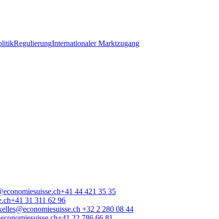
litik
Regulierung
Internationaler Marktzugang
@economiesuisse.ch
+41 44 421 35 35
e.ch
+41 31 311 62 96
xelles@economiesuisse.ch
+32 2 280 08 44
conomiesuisse.ch
+41 22 786 66 81