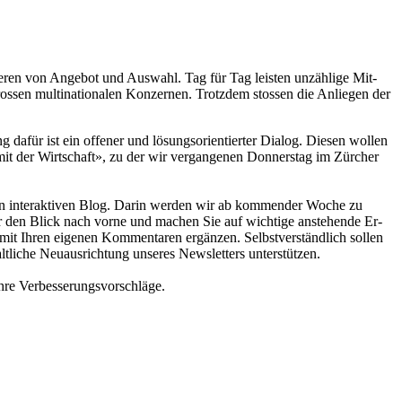
tie­ren von Angebot und Aus­wahl. Tag für Tag leis­ten unzähl­ige Mit­
gros­sen multi­natio­na­len Konzernen. Trotzdem stos­sen die Anliegen der
 dafür ist ein offe­ner und lösungs­orientier­ter Dia­log. Diesen wol­len
 mit der Wirt­schaft», zu der wir vergan­genen Donners­tag im Zürc­her
en in­teraktiven Blog. Dar­in wer­den wir ab kommen­der Wo­che zu
wir den Blick nach vor­ne und ma­chen Sie auf wichtige an­stehen­de Er­
mit Ih­ren ei­genen Kommenta­ren ergän­zen. Selbstverständlich sol­len
tli­che Neuausrich­tung un­se­res Newsletters un­ter­stüt­zen.
re Ver­bes­serungs­vorschläge.