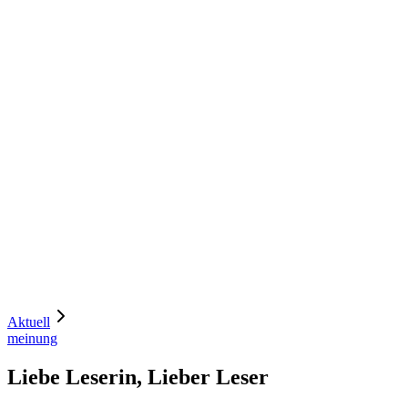
«
Denken Sie mit, diskutieren Sie mit!
»
Aktuell
meinung
Liebe Leserin, Lieber Leser