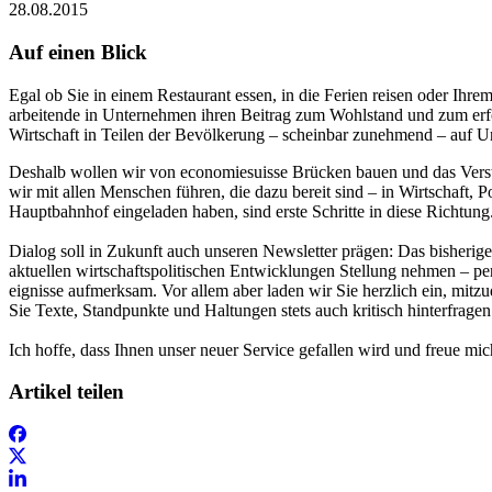
28.08.2015
Auf einen Blick
Egal ob Sie in ei­nem Restau­rant es­sen, in die Fe­ri­en reisen oder Ihr
arbeiten­de in Un­ternehmen ih­ren Bei­trag zum Wohl­stand und zum erfolg
Wirt­schaft in Teilen der Bevölkerung – scheinbar zu­nehmend – auf U
De­shalb wol­len wir von economie­suisse Brü­cken bauen und das Verständn
wir mit al­len Men­schen füh­ren, die dazu be­reit sind – in Wirt­schaft
Hauptbahnhof ein­gela­den ha­ben, sind erste Schritte in die­se Rich­tung
Dia­log soll in Zukunft auch un­se­ren Newslet­ter prägen: Das bisheri
aktuel­len wirt­schafts­politi­schen Ent­wicklun­gen Stellung nehmen – p
eig­nis­se auf­merksam. Vor al­lem aber la­den wir Sie herzlich ein, mi
Sie Texte, Standpunkte und Hal­tun­gen stets auch kri­tisch hin­terfra­gen 
Ich hoffe, dass Ihnen un­ser neuer Service gefal­len wird und freue mic
Artikel teilen