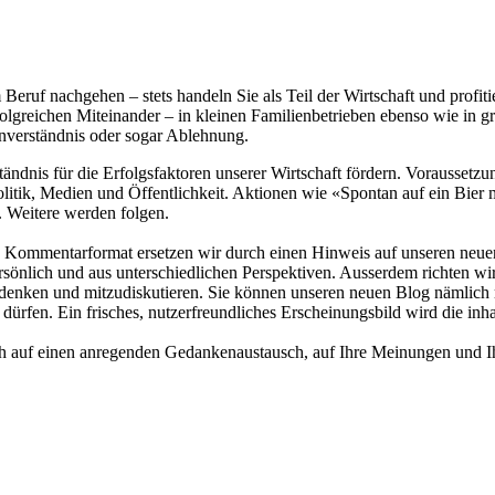
em Beruf nach­gehen – stets handeln Sie als Teil der Wirt­schaft und pro­fi
­rei­chen Mit­ein­an­der – in klei­nen Fa­mili­enbetrie­ben ebenso wie in 
nverständnis oder sogar Ab­leh­nung.
is für die Erfolgsfak­to­ren un­se­rer Wirt­schaft fördern. Vor­aus­setzung
, Politik, Medi­en und Öff­entlichkeit. Aktionen wie «Spon­tan auf ein Bier
. Weite­re wer­den folgen.
ge Kommentar­format erset­zen wir durch ei­nen Hinweis auf un­se­ren neu
ersönlich und aus un­ter­schiedli­chen Perspektiven. Aus­serdem rich­ten 
tzudenken und mitzudiskutie­ren. Sie können un­se­ren neuen Blog nämlich 
dürfen. Ein fri­sches, nutzer­freundli­ches Er­scheinungs­bild wird die inhal
h auf ei­nen anregen­den Ge­danken­aus­tausch, auf Ihre Meinun­gen und Ih