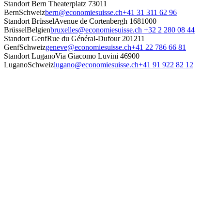
Standort Bern
Theaterplatz 7
3011
Bern
Schweiz
bern@economiesuisse.ch
+41 31 311 62 96
Standort Brüssel
Avenue de Cortenbergh 168
1000
Brüssel
Belgien
bruxelles@economiesuisse.ch
+32 2 280 08 44
Standort Genf
Rue du Général-Dufour 20
1211
Genf
Schweiz
geneve@economiesuisse.ch
+41 22 786 66 81
Standort Lugano
Via Giacomo Luvini 4
6900
Lugano
Schweiz
lugano@economiesuisse.ch
+41 91 922 82 12