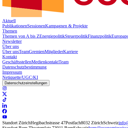
Aktuell
Publikationen
Sessionen
Kampagnen & Projekte
Themen
Themen von A bis Z
Energiepolitik
Steuerpolitik
Finanzpolitik
Europapo
Newsletter
Über uns
Über uns
Team
Gremien
Mitglieder
Karriere
Kontakt
Geschäftsstellen
Medienkontakt
Team
Datenschutzbestimmung
Impressum
Netiquette/UGC/KI
Datenschutzeinstellungen
Standort Zürich
Hegibachstrasse 47
Postfach
8032 Zürich
Schweiz
info
Standort Bern
Theaterplatz 7
3011 Bern
Schweiz
bern@economiesuiss