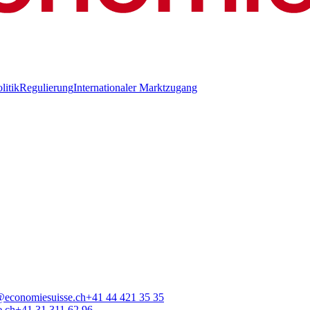
litik
Regulierung
Internationaler Marktzugang
@economiesuisse.ch
+41 44 421 35 35
e.ch
+41 31 311 62 96