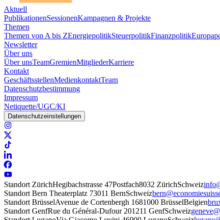
Aktuell
Publikationen
Sessionen
Kampagnen & Projekte
Themen
Themen von A bis Z
Energiepolitik
Steuerpolitik
Finanzpolitik
Europapo
Newsletter
Über uns
Über uns
Team
Gremien
Mitglieder
Karriere
Kontakt
Geschäftsstellen
Medienkontakt
Team
Datenschutzbestimmung
Impressum
Netiquette/UGC/KI
Datenschutzeinstellungen
Standort Zürich
Hegibachstrasse 47
Postfach
8032 Zürich
Schweiz
info
Standort Bern
Theaterplatz 7
3011 Bern
Schweiz
bern@economiesuiss
Standort Brüssel
Avenue de Cortenbergh 168
1000 Brüssel
Belgien
bru
Standort Genf
Rue du Général-Dufour 20
1211 Genf
Schweiz
geneve@e
Standort Lugano
Via Giacomo Luvini 4
6900 Lugano
Schweiz
lugano@