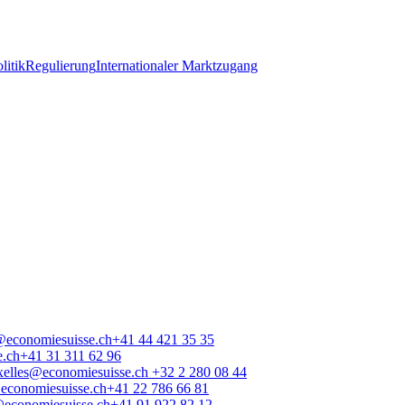
litik
Regulierung
Internationaler Marktzugang
@economiesuisse.ch
+41 44 421 35 35
e.ch
+41 31 311 62 96
xelles@economiesuisse.ch
+32 2 280 08 44
conomiesuisse.ch
+41 22 786 66 81
economiesuisse.ch
+41 91 922 82 12