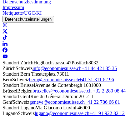
Datenschutzbestimmung
Impressum
Netiquette/UGC/KI
Datenschutzeinstellungen
Standort Zürich
Hegibachstrasse 47
Postfach
8032
Zürich
Schweiz
info@economiesuisse.ch
+41 44 421 35 35
Standort Bern
Theaterplatz 7
3011
Bern
Schweiz
bern@economiesuisse.ch
+41 31 311 62 96
Standort Brüssel
Avenue de Cortenbergh 168
1000
Brüssel
Belgien
bruxelles@economiesuisse.ch
+32 2 280 08 44
Standort Genf
Rue du Général-Dufour 20
1211
Genf
Schweiz
geneve@economiesuisse.ch
+41 22 786 66 81
Standort Lugano
Via Giacomo Luvini 4
6900
Lugano
Schweiz
lugano@economiesuisse.ch
+41 91 922 82 12