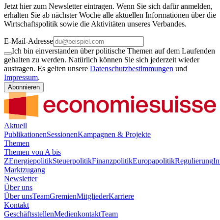
Jetzt hier zum Newsletter eintragen. Wenn Sie sich dafür anmelden,
erhalten Sie ab nächster Woche alle aktuellen Informationen über die
Wirtschaftspolitik sowie die Aktivitäten unseres Verbandes.
E-Mail-Adresse
Ich bin einverstanden über politische Themen auf dem Laufenden
gehalten zu werden. Natürlich können Sie sich jederzeit wieder
austragen. Es gelten unsere
Datenschutzbestimmungen
und
Impressum
.
Abonnieren
Aktuell
Publikationen
Sessionen
Kampagnen & Projekte
Themen
Themen von A bis
Z
Energiepolitik
Steuerpolitik
Finanzpolitik
Europapolitik
Regulierung
In
Marktzugang
Newsletter
Über uns
Über uns
Team
Gremien
Mitglieder
Karriere
Kontakt
Geschäftsstellen
Medienkontakt
Team