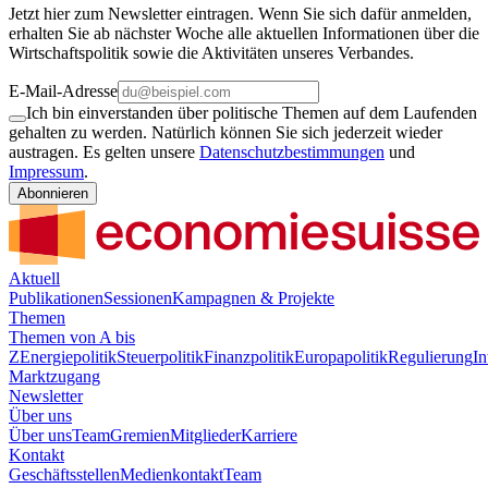
Jetzt hier zum Newsletter eintragen. Wenn Sie sich dafür anmelden,
erhalten Sie ab nächster Woche alle aktuellen Informationen über die
Wirtschaftspolitik sowie die Aktivitäten unseres Verbandes.
E-Mail-Adresse
Ich bin einverstanden über politische Themen auf dem Laufenden
gehalten zu werden. Natürlich können Sie sich jederzeit wieder
austragen. Es gelten unsere
Datenschutzbestimmungen
und
Impressum
.
Abonnieren
Aktuell
Publikationen
Sessionen
Kampagnen & Projekte
Themen
Themen von A bis
Z
Energiepolitik
Steuerpolitik
Finanzpolitik
Europapolitik
Regulierung
In
Marktzugang
Newsletter
Über uns
Über uns
Team
Gremien
Mitglieder
Karriere
Kontakt
Geschäftsstellen
Medienkontakt
Team