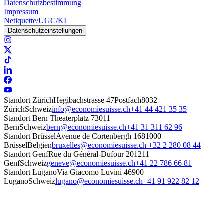
Datenschutzbestimmung
Impressum
Netiquette/UGC/KI
Datenschutzeinstellungen
Standort Zürich
Hegibachstrasse 47
Postfach
8032
Zürich
Schweiz
info@economiesuisse.ch
+41 44 421 35 35
Standort Bern
Theaterplatz 7
3011
Bern
Schweiz
bern@economiesuisse.ch
+41 31 311 62 96
Standort Brüssel
Avenue de Cortenbergh 168
1000
Brüssel
Belgien
bruxelles@economiesuisse.ch
+32 2 280 08 44
Standort Genf
Rue du Général-Dufour 20
1211
Genf
Schweiz
geneve@economiesuisse.ch
+41 22 786 66 81
Standort Lugano
Via Giacomo Luvini 4
6900
Lugano
Schweiz
lugano@economiesuisse.ch
+41 91 922 82 12